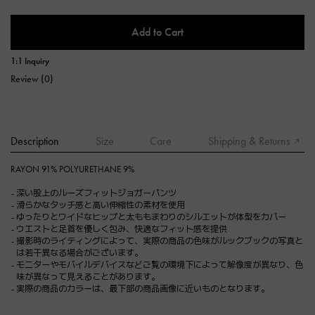
Add to Cart
1:1 Inquiry
Review (0)
Description
Size
Care
Shipping & Returns
RAYON 91% POLYURETHANE 9%
深い股上のルーズフィットジョガーパンツ
滑らかなタッチ感と高い伸縮性の素材を使用
ゆったりとワイドなヒップと太ももまわりのシルエットが体型をカバー
ウエストと足首を優しく包み、快適なフィット感を提供
撮影時のライティングによって、実際の商品の色味がルックブックの写真と
は若干異なる場合がございます。
モニターやモバイルデバイスなどご覧の環境下によって解像度が異なり、色
味が異なって見えることがあります。
実際の商品のカラーは、最下部の商品画像に近いものとなります。